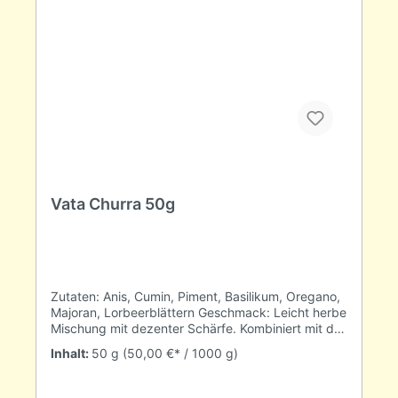
vata, Feuer oder pitta, Wasser oder kapha. Obwohl
wir mit allen drei Doshas geboren werden, stehen
sie bei jedem von uns in einem anderen
Mischungsverhältnis. Diese einzigartige
Kombination macht uns zu dem, was wir sind.
Typischerweise ist bei jeder Person ein Dosha oder
eine Dosha-Kombination dominant. Sie macht die
individuelle ayurvedische Konstitution, das prakriti
aus. Hinweis: Dieses Produkt enthält Süßholz. Ein
übermäßiger Konsum sollte bei Menschen mit
Bluthochdruck vemieden werden.
Vata Churra 50g
Zutaten: Anis, Cumin, Piment, Basilikum, Oregano,
Majoran, Lorbeerblättern Geschmack: Leicht herbe
Mischung mit dezenter Schärfe. Kombiniert mit der
Süße des Anis. Verwendung: Diese Mischung ist
Inhalt:
50 g
(50,00 €* / 1000 g)
für Menschen ausgelgt, deren Vata Dosha am
Stärksten ausgeprägt ist. Sie hilft die
Einzigartigkeit des Menschen zu stärken.