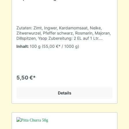
Zutaten: Zimt, Ingwer, Kardamomsaat, Nelke,
Zitwerwurzel, Pfeffer schwarz, Rosmarin, Majoran,
Dillspitzen, Ysop Zubereitung: 2 EL auf 1 Ltr.
Wasser (100°C)10 Min. ziehen lassen Element:
Inhalt:
100 g
(55,00 €* / 1000 g)
Wasser und Erde Verwendung: Ist Kapha dein
schwächstes Dosha, dann ist dieser Tee der
Richtige, um Dein Inneres Gleichgewicht zu
fördern. Nach dem Ayurveda besteht die Welt um
uns herum und in uns aus fünf Elementen: Äther,
Luft, Feuer, Wasser und Erde. Alle fünf stehen für
5,50 €*
bestimmte Qualitäten, die wir durch unsere Sinne
wahrnehmen.Die Luft ist wie der Wind, ständig in
Bewegung, etwas kalt, trocken und leicht. Feuer ist
Details
dagegen heiß, dampfend und ungestüm. Wasser
nass, etwas kühlend und schwer. In unserem
Körper sind alle fünf beherrschenden Elemente
vereint und zeigen sich als drei
Hauptenergiemuster.Die drei Hauptenergiemuster
oder Doshas in unserem Körper sind: Wind oder
vata, Feuer oder pitta, Wasser oder kapha.Obwohl