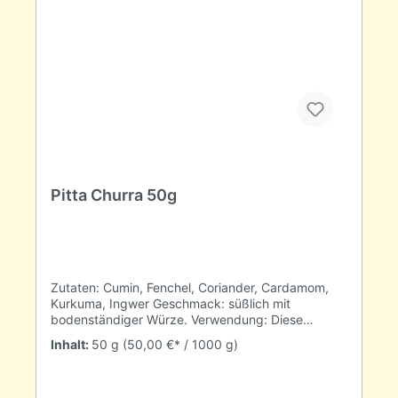
wir mit allen drei Doshas geboren werden, stehen
sie bei jedem von uns in einem anderen
Mischungsverhältnis. Diese einzigartige
Kombination macht uns zu dem, was wir sind.
Typischerweise ist bei jeder Person ein Dosha oder
eine Dosha-Kombination dominant. Sie macht die
individuelle ayurvedische Konstitution, das prakriti
aus. Hinweis: Dieses Produkt enthält Süßholz. Ein
übermäßiger Konsum sollte bei Menschen mit
Bluthochdruck vemieden werden.
Pitta Churra 50g
Zutaten: Cumin, Fenchel, Coriander, Cardamom,
Kurkuma, Ingwer Geschmack: süßlich mit
bodenständiger Würze. Verwendung: Diese
Mischung ist für Menschen ausgelgt, deren Pitta
Inhalt:
50 g
(50,00 €* / 1000 g)
Dosha am Stärksten ausgeprägt ist. Sie hilft die
Einzigartigkeit des Menschen zu stärken.