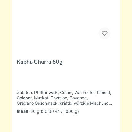
Kapha Churra 50g
Zutaten: Pfeffer weiß, Cumin, Wacholder, Piment,
Galgant, Muskat, Thymian, Cayenne,
Oregano Geschmack: kräftig würzige Mischung
mit wärmender Schärfe. Verwendung: Diese
Inhalt:
50 g
(50,00 €* / 1000 g)
Mischung ist für Menschen ausgelgt, deren Kapha
Dosha am Stärksten ausgeprägt ist. Sie hilft die
Einzigartigkeit des Menschen zu stärken.