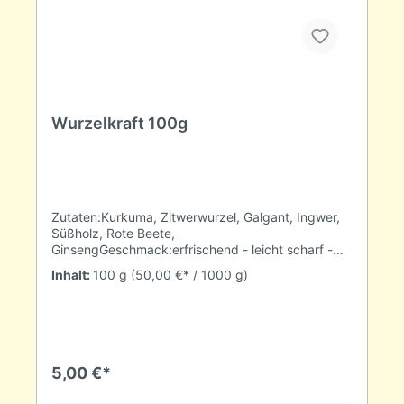
Wurzelkraft 100g
Zutaten:Kurkuma, Zitwerwurzel, Galgant, Ingwer,
Süßholz, Rote Beete,
GinsengGeschmack:erfrischend - leicht scharf -
erdverbundenZubereitung:1EL / 1L Wasser (100°C)
Inhalt:
100 g
(50,00 €* / 1000 g)
5-10 Min ziehen lassen.
5,00 €*