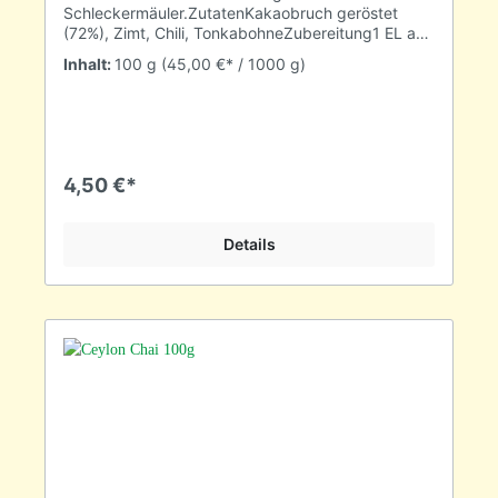
Schleckermäuler.ZutatenKakaobruch geröstet
(72%), Zimt, Chili, TonkabohneZubereitung1 EL auf
1 Ltr. Wasser (100°C)10-20 Min. ziehen lassenmit
Inhalt:
100 g
(45,00 €* / 1000 g)
Milch und Süße verfeinern
4,50 €*
Details