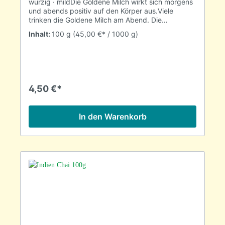
würzig · mildDie Goldene Milch wirkt sich morgens
und abends positiv auf den Körper aus.Viele
trinken die Goldene Milch am Abend. Die
wärmende Wirkung des Ingwers und der Kurkuma
Inhalt:
100 g
(45,00 €* / 1000 g)
ist besonders entspannend, weshalb man sich auf
einen tiefen Schlaf freuen kann. Morgens hingegen
ersetzt die Milch bei einigen die Tasse Kaffee und
sorgt für einen schwungvollen Start in den
Tag.ZutatenKurkuma, Ceylon Zimt, Ingwer, Pfeffer,
Sternanis, Nelke, MuskatZubereitung½- 1 TL in
4,50 €*
200ml warme(Pflanzen-)Milch rühren und mit
Kokosblütenzucker süßen
In den Warenkorb