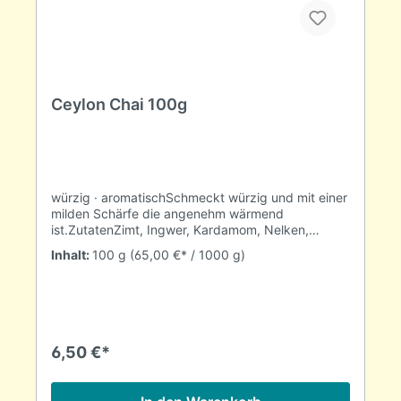
Ceylon Chai 100g
würzig · aromatischSchmeckt würzig und mit einer
milden Schärfe die angenehm wärmend
ist.ZutatenZimt, Ingwer, Kardamom, Nelken,
Zitwerwurzel, PfefferZubereitung1 EL auf 1 Ltr.
Inhalt:
100 g
(65,00 €* / 1000 g)
Wasser (100°C)10 Min. ziehen lassen
6,50 €*