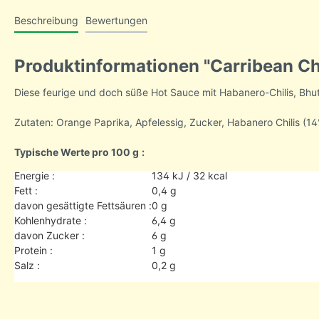
Beschreibung
Bewertungen
Produktinformationen "Carribean Ch
Diese feurige und doch süße Hot Sauce mit Habanero-Chilis, Bhu
Zutaten: Orange Paprika, Apfelessig, Zucker, Habanero Chilis (14
Typische Werte pro 100 g
:
Energie :
134 kJ / 32 kcal
Fett :
0,4
g
davon gesättigte Fettsäuren :
0
g
Kohlenhydrate :
6,4
g
davon Zucker :
6
g
Protein :
1
g
Salz :
0,2
g