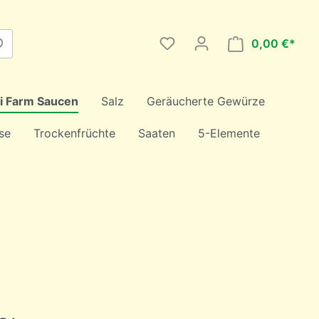
0,00 €*
lli Farm Saucen
Salz
Geräucherte Gewürze
se
Trockenfrüchte
Saaten
5-Elemente
Grüntee
Rooibos