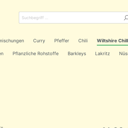
mischungen
Curry
Pfeffer
Chili
Wiltshire Chi
en
Pflanzliche Rohstoffe
Barkleys
Lakritz
Nüs
mischungen
usch
Schwarztee
schungen
Früchtetee