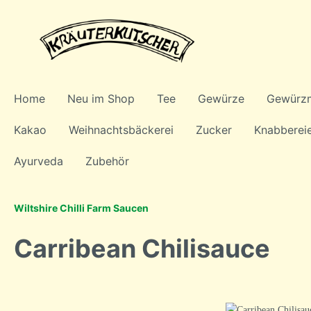
Home
Neu im Shop
Tee
Gewürze
Gewürz
Kakao
Weihnachtsbäckerei
Zucker
Knabberei
Ayurveda
Zubehör
Wiltshire Chilli Farm Saucen
Zur Kategorie Tee
Zur Kategorie Pfeffer
Carribean Chilisauce
Monokräutertee
Monopfeffer
Pfeffer
Honigb
Kräuterteemischungen
Chaimi