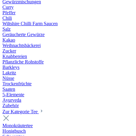
Gewürzmischungen
Curry
Pfeffer
Chili
Wiltshire Chilli Farm Saucen
Salz
Geräucherte Gewürze
Kakao
Weihnachtsbäckerei
Zucker
Knabbereien
Pflanzliche Rohstoffe
Barkleys
Lakritz
Nüsse
Trockenfrüchte
Saaten
5-Elemente
Ayurveda
Zubehör
Zur Kategorie Tee
Monokräutertee
Honigbusch